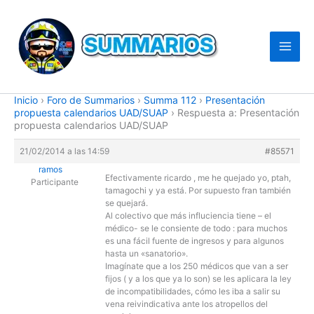
Ir
al
contenido
Inicio
›
Foro de Summarios
›
Summa 112
›
Presentación
propuesta calendarios UAD/SUAP
›
Respuesta a: Presentación
propuesta calendarios UAD/SUAP
21/02/2014 a las 14:59
#85571
ramos
Efectivamente ricardo , me he quejado yo, ptah,
Participante
tamagochi y ya está. Por supuesto fran también
se quejará.
Al colectivo que más influciencia tiene – el
médico- se le consiente de todo : para muchos
es una fácil fuente de ingresos y para algunos
hasta un «sanatorio».
Imagínate que a los 250 médicos que van a ser
fijos ( y a los que ya lo son) se les aplicara la ley
de incompatibilidades, cómo les iba a salir su
vena reivindicativa ante los atropellos del