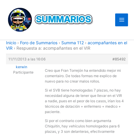
Ir
al
contenido
Inicio
›
Foro de Summarios
›
Summa 112
›
acompañantes en el
VIR
›
Respuesta a: acompañantes en el VIR
11/11/2013 a las 16:06
#85492
kerwin
Creo que Fran Torrejón ha entendido mejor mi
Participante
comentairo. De todas formas me explico de
nuevo para no crear malos rollos.
Si el SVB tiene homologadas 7 plazas, no hay
necesidad alguna de tener que llevar en el VIR
a nadie, pues en el peor de los casos, irían los 4
técnicos de dotación + enfermero + medico +
paciente.
Si por el contrario como bien argumenta
Chiquitin, hay vehículos homologados para 6
plazas, y 3 son delanteras, efectivamente