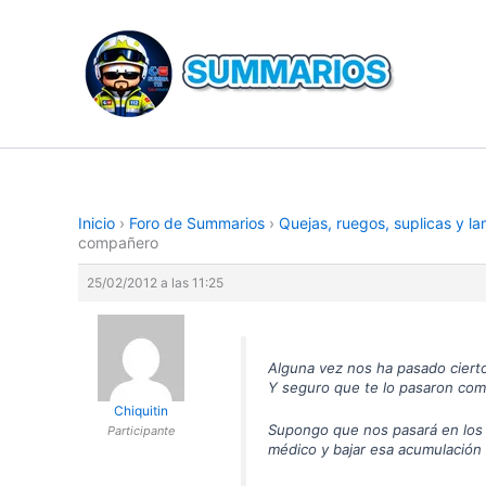
Ir
al
contenido
Inicio
›
Foro de Summarios
›
Quejas, ruegos, suplicas y l
compañero
25/02/2012 a las 11:25
Alguna vez nos ha pasado ciert
Y seguro que te lo pasaron como
Chiquitin
Supongo que nos pasará en los d
Participante
médico y bajar esa acumulación 