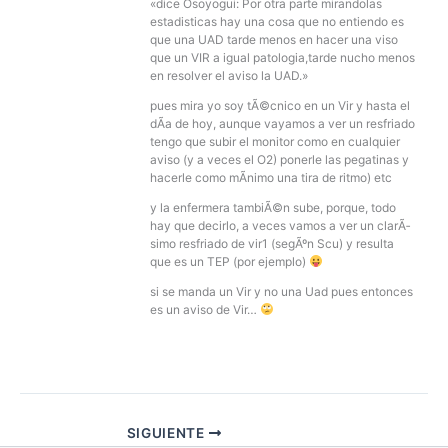
«dice Osoyogui: Por otra parte mirandolas
estadisticas hay una cosa que no entiendo es
que una UAD tarde menos en hacer una viso
que un VIR a igual patologia,tarde nucho menos
en resolver el aviso la UAD.»
pues mira yo soy tÃ©cnico en un Vir y hasta el
dÃ­a de hoy, aunque vayamos a ver un resfriado
tengo que subir el monitor como en cualquier
aviso (y a veces el O2) ponerle las pegatinas y
hacerle como mÃ­nimo una tira de ritmo) etc
y la enfermera tambiÃ©n sube, porque, todo
hay que decirlo, a veces vamos a ver un clarÃ­
simo resfriado de vir1 (segÃºn Scu) y resulta
que es un TEP (por ejemplo)
si se manda un Vir y no una Uad pues entonces
es un aviso de Vir…
SIGUIENTE