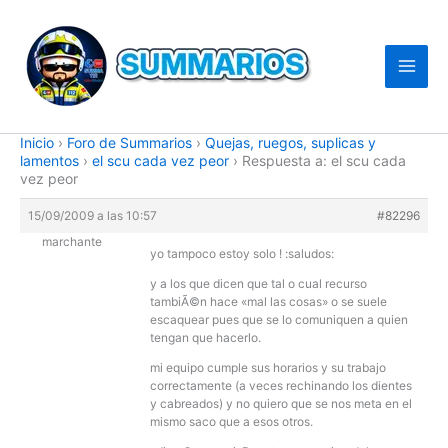
Ir
al
contenido
Inicio
›
Foro de Summarios
›
Quejas, ruegos, suplicas y
lamentos
›
el scu cada vez peor
›
Respuesta a: el scu cada
vez peor
15/09/2009 a las 10:57
#82296
marchante
yo tampoco estoy solo ! :saludos:
y a los que dicen que tal o cual recurso
tambiÃ©n hace «mal las cosas» o se suele
escaquear pues que se lo comuniquen a quien
tengan que hacerlo.
mi equipo cumple sus horarios y su trabajo
correctamente (a veces rechinando los dientes
y cabreados) y no quiero que se nos meta en el
mismo saco que a esos otros.