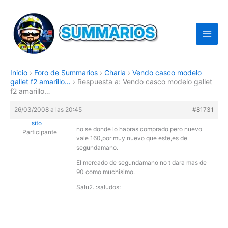
Ir
al
contenido
Inicio
›
Foro de Summarios
›
Charla
›
Vendo casco modelo
gallet f2 amarillo…
›
Respuesta a: Vendo casco modelo gallet
f2 amarillo…
26/03/2008 a las 20:45
#81731
sito
no se donde lo habras comprado pero nuevo
Participante
vale 160,por muy nuevo que este,es de
segundamano.
El mercado de segundamano no t dara mas de
90 como muchisimo.
Salu2. :saludos: