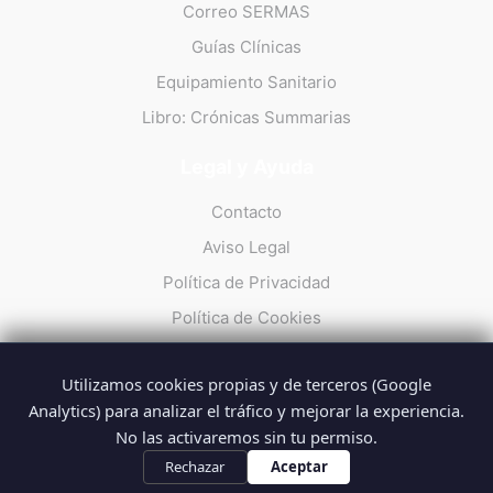
Correo SERMAS
Guías Clínicas
Equipamiento Sanitario
Libro: Crónicas Summarias
Legal y Ayuda
Contacto
Aviso Legal
Política de Privacidad
Política de Cookies
Utilizamos cookies propias y de terceros (Google
Analytics) para analizar el tráfico y mejorar la experiencia.
No las activaremos sin tu permiso.
© 2026 Summarios · La web no oficial de los profesionales del
SUMMA 112
Rechazar
Aceptar