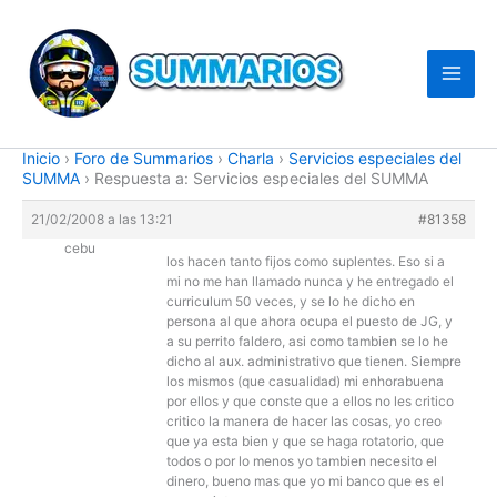
Ir
al
contenido
Inicio
›
Foro de Summarios
›
Charla
›
Servicios especiales del
SUMMA
›
Respuesta a: Servicios especiales del SUMMA
21/02/2008 a las 13:21
#81358
cebu
los hacen tanto fijos como suplentes. Eso si a
mi no me han llamado nunca y he entregado el
curriculum 50 veces, y se lo he dicho en
persona al que ahora ocupa el puesto de JG, y
a su perrito faldero, asi como tambien se lo he
dicho al aux. administrativo que tienen. Siempre
los mismos (que casualidad) mi enhorabuena
por ellos y que conste que a ellos no les critico
critico la manera de hacer las cosas, yo creo
que ya esta bien y que se haga rotatorio, que
todos o por lo menos yo tambien necesito el
dinero, bueno mas que yo mi banco que es el