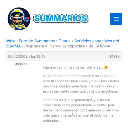
Ir
al
contenido
Inicio
›
Foro de Summarios
›
Charla
›
Servicios especiales del
SUMMA
›
Respuesta a: Servicios especiales del SUMMA
06/02/2008 a las 12:45
#81354
Chiquitin
Fuera el cachondeo de las rodilleras…
No pretendo crucificar a nadie y no seÃ±alar…
pero tu sabes tan bien como yo, que hay ciertas
personas, que no haria falta ni el curriculum y
eso es tan cierto como que cada dia anochece.
Otra cosa es que se generalice, y si tras mi
comentario se ha generalizado lo siento, pero
desde luego sabemos todos quien es quien y no
creo que a ti te seÃ±alen con el dedo (ya me
entiendes).