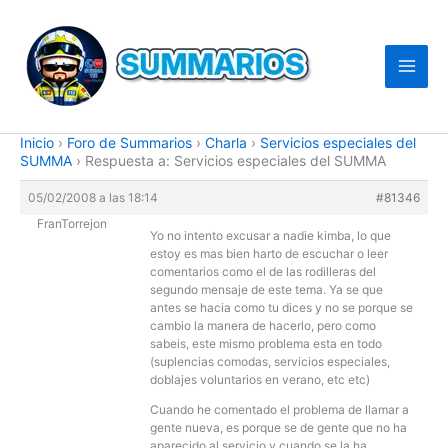
Ir
al
contenido
Inicio
›
Foro de Summarios
›
Charla
›
Servicios especiales del
SUMMA
›
Respuesta a: Servicios especiales del SUMMA
05/02/2008 a las 18:14
#81346
FranTorrejon
Yo no intento excusar a nadie kimba, lo que
estoy es mas bien harto de escuchar o leer
comentarios como el de las rodilleras del
segundo mensaje de este tema. Ya se que
antes se hacia como tu dices y no se porque se
cambio la manera de hacerlo, pero como
sabeis, este mismo problema esta en todo
(suplencias comodas, servicios especiales,
doblajes voluntarios en verano, etc etc)
Cuando he comentado el problema de llamar a
gente nueva, es porque se de gente que no ha
aparecido al servicio y cuando se la ha