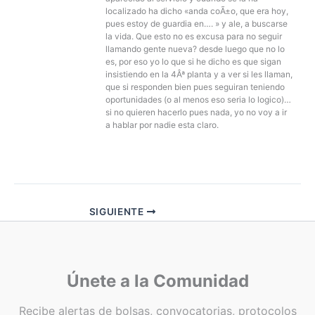
localizado ha dicho «anda coÃ±o, que era hoy,
pues estoy de guardia en…. » y ale, a buscarse
la vida. Que esto no es excusa para no seguir
llamando gente nueva? desde luego que no lo
es, por eso yo lo que si he dicho es que sigan
insistiendo en la 4Âª planta y a ver si les llaman,
que si responden bien pues seguiran teniendo
oportunidades (o al menos eso seria lo logico)…
si no quieren hacerlo pues nada, yo no voy a ir
a hablar por nadie esta claro.
SIGUIENTE
Únete a la Comunidad
Recibe alertas de bolsas, convocatorias, protocolos