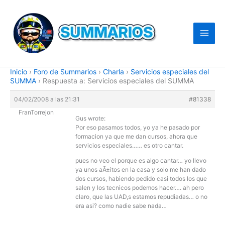
Ir
al
contenido
Inicio
›
Foro de Summarios
›
Charla
›
Servicios especiales del
SUMMA
›
Respuesta a: Servicios especiales del SUMMA
04/02/2008 a las 21:31
#81338
FranTorrejon
Gus wrote:
Por eso pasamos todos, yo ya he pasado por
formacion ya que me dan cursos, ahora que
servicios especiales…… es otro cantar.
pues no veo el porque es algo cantar… yo llevo
ya unos aÃ±itos en la casa y solo me han dado
dos cursos, habiendo pedido casi todos los que
salen y los tecnicos podemos hacer…. ah pero
claro, que las UAD,s estamos repudiadas… o no
era asi? como nadie sabe nada…