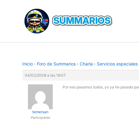
Ir
al
contenido
Inicio
›
Foro de Summarios
›
Charla
›
Servicios especiale
04/02/2008 a las 19:07
Por eso pasamos todos, yo ya he pasado por
temersan
Participante