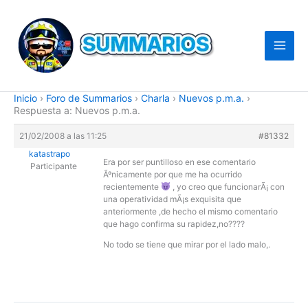
Ir
al
contenido
Inicio
›
Foro de Summarios
›
Charla
›
Nuevos p.m.a.
›
Respuesta a: Nuevos p.m.a.
21/02/2008 a las 11:25
#81332
katastrapo
Era por ser puntilloso en ese comentario
Participante
Ãºnicamente por que me ha ocurrido
recientemente
, yo creo que funcionarÃ¡ con
una operatividad mÃ¡s exquisita que
anteriormente ,de hecho el mismo comentario
que hago confirma su rapidez,no????
No todo se tiene que mirar por el lado malo,.