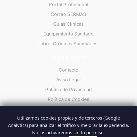
Portal Profesional
Correo SERMAS
Guías Clínicas
Equipamiento Sanitario
Libro: Crónicas Summarias
Legal y Ayuda
Contacto
Aviso Legal
Política de Privacidad
Política de Cookies
Utilizamos cookies propias y de terceros (Google
Analytics) para analizar el tráfico y mejorar la experiencia.
No las activaremos sin tu permiso.
© 2026 Summarios · La web no oficial de los profesionales del