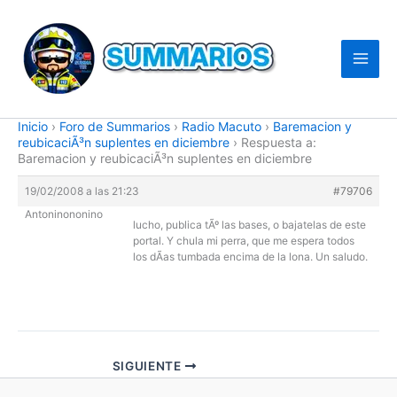
Ir
al
contenido
Inicio
›
Foro de Summarios
›
Radio Macuto
›
Baremacion y
reubicaciÃ³n suplentes en diciembre
›
Respuesta a:
Baremacion y reubicaciÃ³n suplentes en diciembre
19/02/2008 a las 21:23
#79706
Antoninononino
lucho, publica tÃº las bases, o bajatelas de este
portal. Y chula mi perra, que me espera todos
los dÃ­as tumbada encima de la lona. Un saludo.
SIGUIENTE