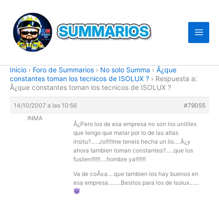
Ir
al
contenido
Inicio
›
Foro de Summarios
›
No solo Summa
›
Â¿que
constantes toman los tecnicos de ISOLUX ?
›
Respuesta a:
Â¿que constantes toman los tecnicos de ISOLUX ?
14/10/2007 a las 10:56
#79055
INMA
Â¿Pero los de esa empresa no son los unitiles
que tengo que matar por lo de las altas
insitu?…..Jo!!!!!me teneis hecha un lio….Â¿y
ahora tambien toman constantes?…..que los
fusilen!!!!!!….hombre ya!!!!!!!
Va de coÃ±a….que tambien los hay buenos en
esa empresa……..Besitos para los de Isolux……