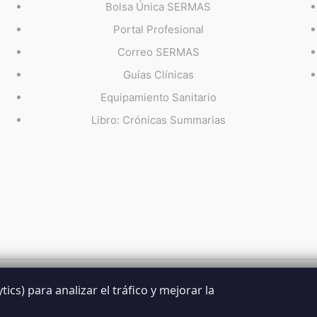
Bolsa Única SERMAS
Portal Profesional
Correo SERMAS
Guías Clínicas
Equipamiento Sanitario
Libro: Crónicas Summarias
ics) para analizar el tráfico y mejorar la
Summarios · La web no oficial de los profesionales del S