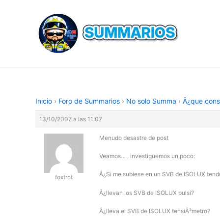
Ir
al
contenido
Inicio
›
Foro de Summarios
›
No solo Summa
›
Â¿que cons
13/10/2007 a las 11:07
Menudo desastre de post
Veamos… , investiguemos un poco:
Â¿Si me subiese en un SVB de ISOLUX tendrÃ
foxtrot
Â¿llevan los SVB de ISOLUX pulsi?
Â¿lleva el SVB de ISOLUX tensiÃ³metro?