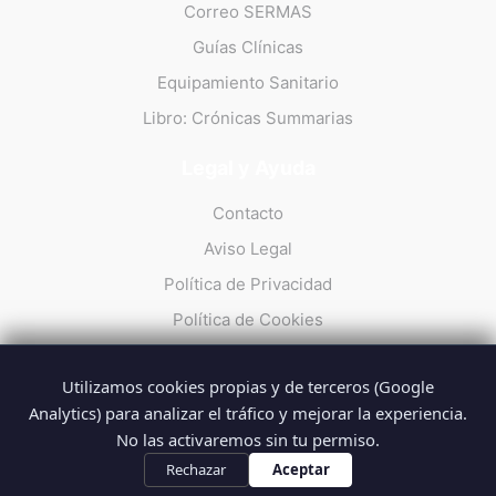
Correo SERMAS
Guías Clínicas
Equipamiento Sanitario
Libro: Crónicas Summarias
Legal y Ayuda
Contacto
Aviso Legal
Política de Privacidad
Política de Cookies
Utilizamos cookies propias y de terceros (Google
Analytics) para analizar el tráfico y mejorar la experiencia.
No las activaremos sin tu permiso.
© 2026 Summarios · La web no oficial de los profesionales del
SUMMA 112
Rechazar
Aceptar