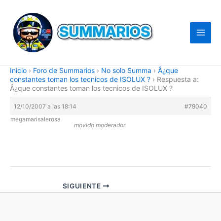
Ir
al
contenido
Inicio
›
Foro de Summarios
›
No solo Summa
›
Â¿que
constantes toman los tecnicos de ISOLUX ?
›
Respuesta a:
Â¿que constantes toman los tecnicos de ISOLUX ?
12/10/2007 a las 18:14
#79040
megamarisalerosa
movido moderador
SIGUIENTE