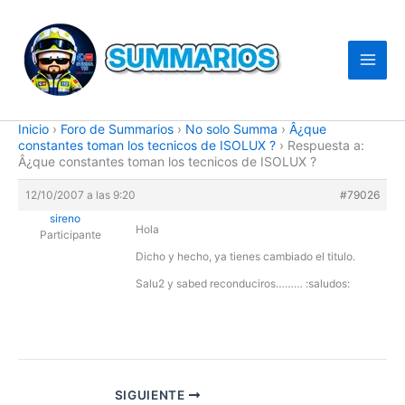
Ir
al
contenido
Inicio
›
Foro de Summarios
›
No solo Summa
›
Â¿que
constantes toman los tecnicos de ISOLUX ?
›
Respuesta a:
Â¿que constantes toman los tecnicos de ISOLUX ?
12/10/2007 a las 9:20
#79026
sireno
Hola
Participante
Dicho y hecho, ya tienes cambiado el titulo.
Salu2 y sabed reconduciros……… :saludos:
SIGUIENTE