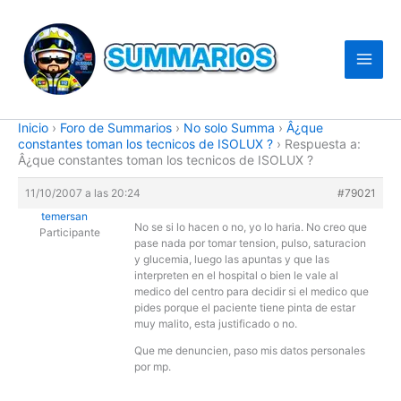
Ir
al
contenido
Inicio
›
Foro de Summarios
›
No solo Summa
›
Â¿que
constantes toman los tecnicos de ISOLUX ?
›
Respuesta a:
Â¿que constantes toman los tecnicos de ISOLUX ?
11/10/2007 a las 20:24
#79021
temersan
No se si lo hacen o no, yo lo haria. No creo que
Participante
pase nada por tomar tension, pulso, saturacion
y glucemia, luego las apuntas y que las
interpreten en el hospital o bien le vale al
medico del centro para decidir si el medico que
pides porque el paciente tiene pinta de estar
muy malito, esta justificado o no.
Que me denuncien, paso mis datos personales
por mp.