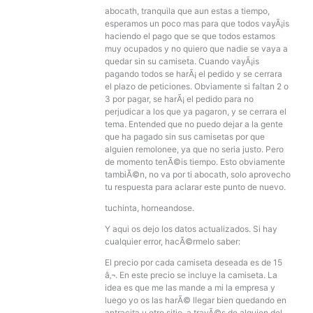
abocath, tranquila que aun estas a tiempo,
esperamos un poco mas para que todos vayÃ¡is
haciendo el pago que se que todos estamos
muy ocupados y no quiero que nadie se vaya a
quedar sin su camiseta. Cuando vayÃ¡is
pagando todos se harÃ¡ el pedido y se cerrara
el plazo de peticiones. Obviamente si faltan 2 o
3 por pagar, se harÃ¡ el pedido para no
perjudicar a los que ya pagaron, y se cerrara el
tema. Entended que no puedo dejar a la gente
que ha pagado sin sus camisetas por que
alguien remolonee, ya que no seria justo. Pero
de momento tenÃ©is tiempo. Esto obviamente
tambiÃ©n, no va por ti abocath, solo aprovecho
tu respuesta para aclarar este punto de nuevo.
tuchinta, horneandose.
Y aqui os dejo los datos actualizados. Si hay
cualquier error, hacÃ©rmelo saber:
El precio por cada camiseta deseada es de 15
â‚¬. En este precio se incluye la camiseta. La
idea es que me las mande a mi la empresa y
luego yo os las harÃ© llegar bien quedando en
antracita u otro sitio, a travÃ©s de alguien del