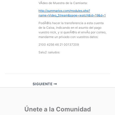
VÃ­deo de Muestra de la Camiseta:
http://summarios.com/modules.php?
name=Video_Stream&page=watch&id=19&d=1
PodÃ©is hacer la transferencia a esta cuenta
de la Caixa, indicando en el asunto del pago
vuestro nick, y si querÃ©is el envÃ­o por correo,
mandarme un privado con vuestros datos:
2100 4256 46 21 00137209
Salu2 :saludos:
SIGUIENTE
Únete a la Comunidad