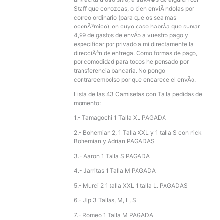
Staff que conozcas, o bien enviÃ¡ndolas por
correo ordinario (para que os sea mas
econÃ³mico), en cuyo caso habrÃ­a que sumar
4,99 de gastos de envÃ­o a vuestro pago y
especificar por privado a mi directamente la
direcciÃ³n de entrega. Como formas de pago,
por comodidad para todos he pensado por
transferencia bancaria. No pongo
contrareembolso por que encarece el envÃ­o.
Lista de las 43 Camisetas con Talla pedidas de
momento:
1.- Tamagochi 1 Talla XL PAGADA
2.- Bohemian 2, 1 Talla XXL y 1 talla S con nick
Bohemian y Adrian PAGADAS
3.- Aaron 1 Talla S PAGADA
4.- Jarritas 1 Talla M PAGADA
5.- Murci 2 1 talla XXL 1 talla L. PAGADAS
6.- Jlp 3 Tallas, M, L, S
7.- Romeo 1 Talla M PAGADA