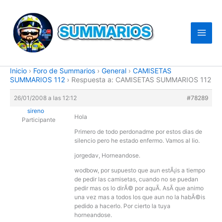
Ir
al
contenido
Inicio
›
Foro de Summarios
›
General
›
CAMISETAS
SUMMARIOS 112
›
Respuesta a: CAMISETAS SUMMARIOS 112
26/01/2008 a las 12:12
#78289
sireno
Hola
Participante
Primero de todo perdonadme por estos dias de
silencio pero he estado enfermo. Vamos al lio.
jorgedav, Horneandose.
wodbow, por supuesto que aun estÃ¡is a tiempo
de pedir las camisetas, cuando no se puedan
pedir mas os lo dirÃ© por aquÃ­. AsÃ­ que animo
una vez mas a todos los que aun no la habÃ©is
pedido a hacerlo. Por cierto la tuya
horneandose.