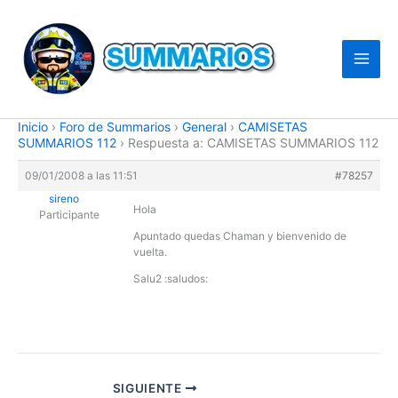
Ir
al
contenido
Inicio
›
Foro de Summarios
›
General
›
CAMISETAS
SUMMARIOS 112
›
Respuesta a: CAMISETAS SUMMARIOS 112
09/01/2008 a las 11:51
#78257
sireno
Hola
Participante
Apuntado quedas Chaman y bienvenido de
vuelta.
Salu2 :saludos:
SIGUIENTE