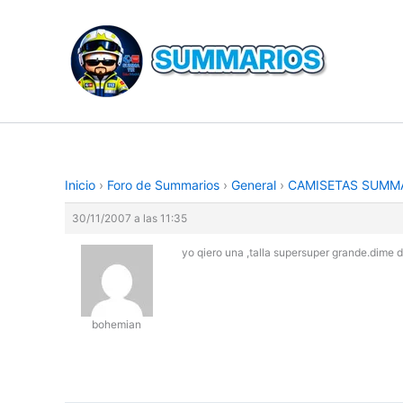
Ir
al
contenido
Inicio
›
Foro de Summarios
›
General
›
CAMISETAS SUMMA
30/11/2007 a las 11:35
yo qiero una ,talla supersuper grande.dime 
bohemian