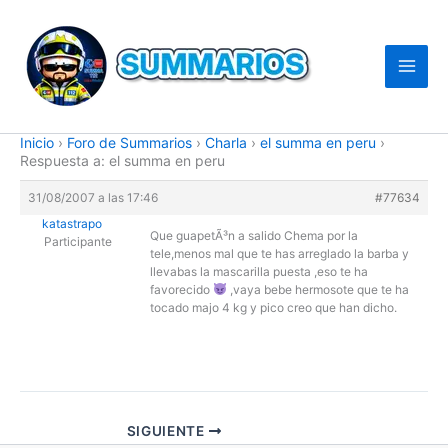
Ir
al
contenido
Inicio
›
Foro de Summarios
›
Charla
›
el summa en peru
›
Respuesta a: el summa en peru
31/08/2007 a las 17:46
#77634
katastrapo
Que guapetÃ³n a salido Chema por la
Participante
tele,menos mal que te has arreglado la barba y
llevabas la mascarilla puesta ,eso te ha
favorecido
,vaya bebe hermosote que te ha
tocado majo 4 kg y pico creo que han dicho.
SIGUIENTE