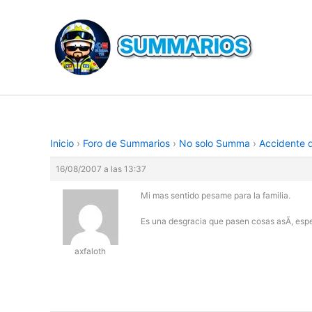
Ir
al
contenido
Inicio
›
Foro de Summarios
›
No solo Summa
›
Accidente 
16/08/2007 a las 13:37
Mi mas sentido pesame para la familia.
Es una desgracia que pasen cosas asÃ­, es
axfaloth