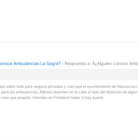
conoce Ambulancias La Sagra?
›
Respuesta a: Â¿Alguien conoce Amb
a sobre todo para seguros privados y creo que el ayuntamiento de illescas los ti
 para las ambulancias, Ã©stas duermen en la calle al lado del domicilio de algun
 creo que poquito. Intentalo en Finisterre haber si hay suerte.