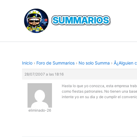
Ir
al
contenido
Inicio
›
Foro de Summarios
›
No solo Summa
›
Â¿Alguien 
28/07/2007 a las 18:16
Hasta lo que yo conozca, esta empresa trabaj
como fiestas patronales. No tienen una base
intente yo en su dia y de cumplir el convenio
eliminado-26