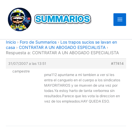
Ir
al
contenido
Inicio
›
Foro de Summarios
›
Los trapos sucios se lavan en
casa
›
CONTRATAR A UN ABOGADO ESPECIALISTA
›
Respuesta a: CONTRATAR A UN ABOGADO ESPECIALISTA
31/07/2007 a las 13:51
#77414
campestre
pma112 apuntame a mi tambien a ver si les
entra el canguelo en el cuerpo a los sindicatos
MAYORITARIOS y se mueven de una vez por
todas.Ya estoy harto de tanta verborrea sin
resultados.Parece que les vota la direccion en
vez de los empleados.HAY QUEDA ESO.