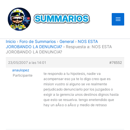
Ir
al
contenido
Inicio
›
Foro de Summarios
›
General
›
NOS ESTA
JOROBANDO LA DENUNCIA?
›
Respuesta a: NOS ESTA
JOROBANDO LA DENUNCIA?
23/05/2007 a las 14:01
#76552
anaulopez
te respondo a tu hipotesis, nadie va
Participante
acompensar eso ya te lo digo creo que es
mision vustro si alguno se ve realmente
perjudicado denunciarlo por los juzgados o
exigir a la gerencia unos destinos dignos hasta
que esto se resuelva. tengo enetendido que
hay un aÃ±o o aÃ±o y medio de retraso