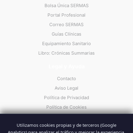
Bolsa Única SERMAS
Portal Profesional
Correo SERMAS
Guías Clínicas
Equipamiento Sanitario
Libro: Crónicas Summarias
Legal y Ayuda
Contacto
Aviso Legal
Política de Privacidad
Política de Cookies
Utilizamos cookies propias y de terceros (Google
Analytics) para analizar el tráfico y mejorar la experiencia.