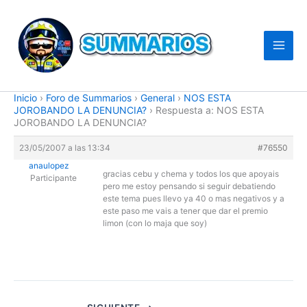
Ir
al
contenido
Inicio
›
Foro de Summarios
›
General
›
NOS ESTA
JOROBANDO LA DENUNCIA?
›
Respuesta a: NOS ESTA
JOROBANDO LA DENUNCIA?
23/05/2007 a las 13:34
#76550
anaulopez
gracias cebu y chema y todos los que apoyais
Participante
pero me estoy pensando si seguir debatiendo
este tema pues llevo ya 40 o mas negativos y a
este paso me vais a tener que dar el premio
limon (con lo maja que soy)