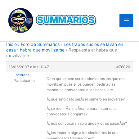
Ir
al
contenido
Inicio
›
Foro de Summarios
›
Los trapos sucios se lavan en
casa
›
habra que movilizarse
›
Respuesta a: habra que
movilizarse
16/05/2007 a las 10:47
#76020
scorant
Creo que deben ser los sindicatos los que nos
Participante
movilicen pues ellos pueden pedir aulas,
mandar la convocatori a las bases, etc.
Â¿que sindicato serÃ¡ el primero en moverse?
Â¿se reunirÃ¡n maÃ±ana para hacer una
convocatoria conjunta?
Â¿nos convocaran solo unos y otros pasarÃ¡n?
Â¿les importa algo a los sindicartos lo que
opinemos los trabajadores?