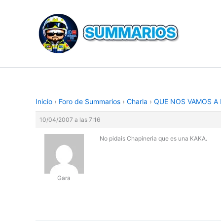
Ir
al
contenido
Inicio
›
Foro de Summarios
›
Charla
›
QUE NOS VAMOS A 
10/04/2007 a las 7:16
No pidais Chapineria que es una KAKA.
Gara