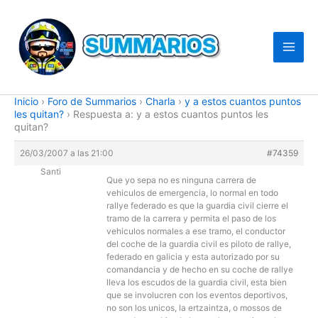
Ir
al
contenido
Inicio
›
Foro de Summarios
›
Charla
›
y a estos cuantos puntos
les quitan?
›
Respuesta a: y a estos cuantos puntos les
quitan?
26/03/2007 a las 21:00
#74359
Santi
Que yo sepa no es ninguna carrera de
vehiculos de emergencia, lo normal en todo
rallye federado es que la guardia civil cierre el
tramo de la carrera y permita el paso de los
vehiculos normales a ese tramo, el conductor
del coche de la guardia civil es piloto de rallye,
federado en galicia y esta autorizado por su
comandancia y de hecho en su coche de rallye
lleva los escudos de la guardia civil, esta bien
que se involucren con los eventos deportivos,
no son los unicos, la ertzaintza, o mossos de