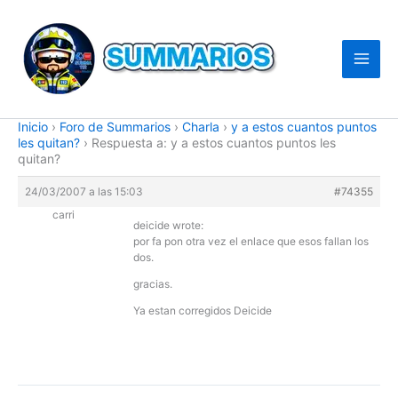
Ir
al
contenido
Inicio
›
Foro de Summarios
›
Charla
›
y a estos cuantos puntos
les quitan?
›
Respuesta a: y a estos cuantos puntos les
quitan?
24/03/2007 a las 15:03
#74355
carri
deicide wrote:
por fa pon otra vez el enlace que esos fallan los
dos.
gracias.
Ya estan corregidos Deicide