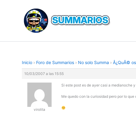
Ir
al
contenido
Inicio
›
Foro de Summarios
›
No solo Summa
›
Â¿QuÃ© os 
10/03/2007 a las 15:55
Si este post es de ayer casi a medianoche y
Me quedo con la curiosidad pero por lo que
virolita