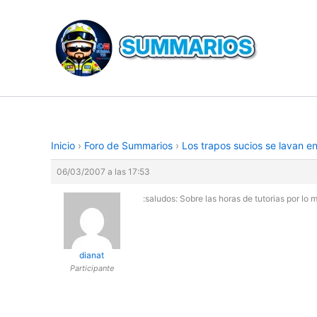
Ir
al
contenido
Inicio
›
Foro de Summarios
›
Los trapos sucios se lavan e
06/03/2007 a las 17:53
:saludos: Sobre las horas de tutorias por lo
dianat
Participante