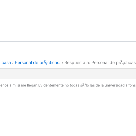
n casa
›
Personal de prÃ¡cticas.
›
Respuesta a: Personal de prÃ¡cticas
 menos a mi si me llegan.Evidentemente no todas sÃ³lo las de la universidad alfo