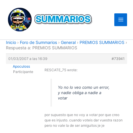
Ir
al
contenido
Inicio
›
Foro de Summarios
›
General
›
PREMIOS SUMMARIOS
›
Respuesta a: PREMIOS SUMMARIOS
01/03/2007 a las 16:39
#73941
Apoculoss
RESCATE_75 wrote:
Participante
Yo no lo veo como un error,
y nadie obliga a nadie a
votar
por supuesto que no voy a votar por que creo
que es injusto. cuando voteis dar vuestra razon
pero no vale la de ser amiguitos je je