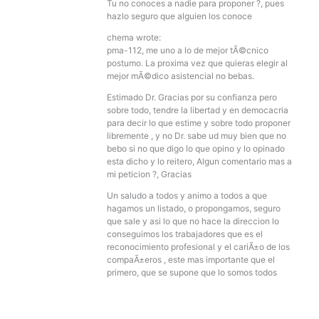
Tu no conoces a nadie para proponer ?, pues
hazlo seguro que alguien los conoce
chema wrote:
pma-112, me uno a lo de mejor tÃ©cnico
postumo. La proxima vez que quieras elegir al
mejor mÃ©dico asistencial no bebas.
Estimado Dr. Gracias por su confianza pero
sobre todo, tendre la libertad y en democacria
para decir lo que estime y sobre todo proponer
libremente , y no Dr. sabe ud muy bien que no
bebo si no que digo lo que opino y lo opinado
esta dicho y lo reitero, Algun comentario mas a
mi peticion ?, Gracias
Un saludo a todos y animo a todos a que
hagamos un listado, o propongamos, seguro
que sale y asi lo que no hace la direccion lo
conseguimos los trabajadores que es el
reconocimiento profesional y el cariÃ±o de los
compaÃ±eros , este mas importante que el
primero, que se supone que lo somos todos