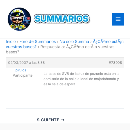
Ir
al
contenido
Inicio
›
Foro de Summarios
›
No solo Summa
›
Â¿CÃ³mo estÃ¡n
vuestras bases?
›
Respuesta a: Â¿CÃ³mo estÃ¡n vuestras
bases?
02/03/2007 a las 8:38
#73908
pirulos
La base de SVB de isolux de pozuelo esta en la
Participante
comisaria de la policia local de majadahonda y
es la sala de espera
SIGUIENTE