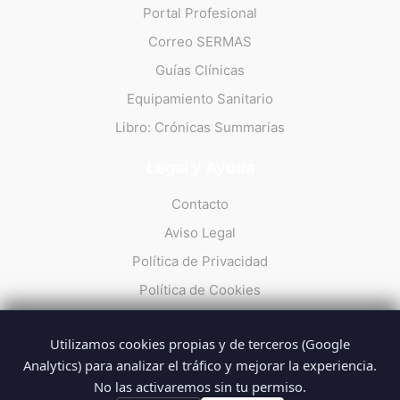
Portal Profesional
Correo SERMAS
Guías Clínicas
Equipamiento Sanitario
Libro: Crónicas Summarias
Legal y Ayuda
Contacto
Aviso Legal
Política de Privacidad
Política de Cookies
Utilizamos cookies propias y de terceros (Google
Analytics) para analizar el tráfico y mejorar la experiencia.
No las activaremos sin tu permiso.
© 2026 Summarios · La web no oficial de los profesionales del