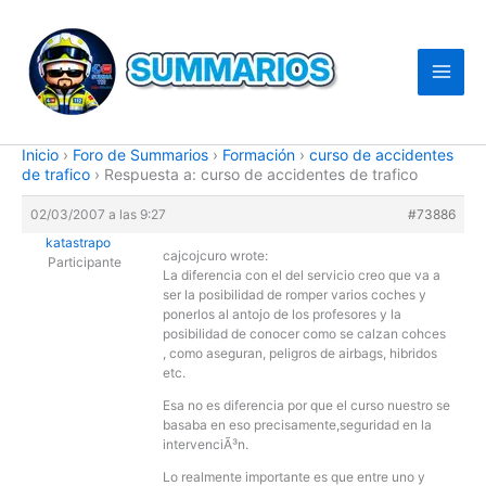
Ir
al
contenido
Inicio
›
Foro de Summarios
›
Formación
›
curso de accidentes
de trafico
›
Respuesta a: curso de accidentes de trafico
02/03/2007 a las 9:27
#73886
katastrapo
cajcojcuro wrote:
Participante
La diferencia con el del servicio creo que va a
ser la posibilidad de romper varios coches y
ponerlos al antojo de los profesores y la
posibilidad de conocer como se calzan cohces
, como aseguran, peligros de airbags, hibridos
etc.
Esa no es diferencia por que el curso nuestro se
basaba en eso precisamente,seguridad en la
intervenciÃ³n.
Lo realmente importante es que entre uno y