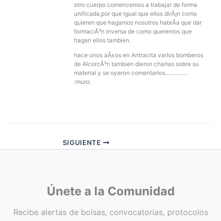
otro cuerpo comencemos a trabajar de forma
unificada,por que igual que ellos dirÃ¡n como
quieren que hagamos nosotros habrÃ­a que dar
formaciÃ³n inversa de como queremos que
hagan ellos tambien.
hace unos aÃ±os en Antracita varios bomberos
de AlcorcÃ³n tambien dieron charlas sobre su
material y se oyeron comentarios…………..
:muro:
SIGUIENTE
Únete a la Comunidad
Recibe alertas de bolsas, convocatorias, protocolos