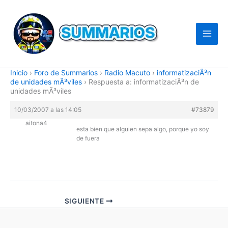
Ir
al
contenido
Inicio
›
Foro de Summarios
›
Radio Macuto
›
informatizaciÃ³n
de unidades mÃ³viles
›
Respuesta a: informatizaciÃ³n de
unidades mÃ³viles
10/03/2007 a las 14:05
#73879
aitona4
esta bien que alguien sepa algo, porque yo soy
de fuera
SIGUIENTE