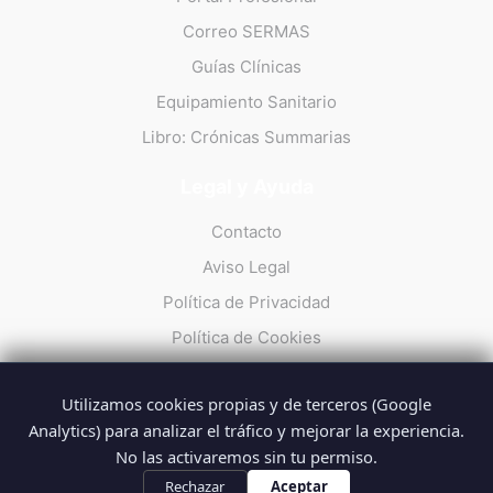
Correo SERMAS
Guías Clínicas
Equipamiento Sanitario
Libro: Crónicas Summarias
Legal y Ayuda
Contacto
Aviso Legal
Política de Privacidad
Política de Cookies
Utilizamos cookies propias y de terceros (Google
Analytics) para analizar el tráfico y mejorar la experiencia.
No las activaremos sin tu permiso.
© 2026 Summarios · La web no oficial de los profesionales del
SUMMA 112
Rechazar
Aceptar