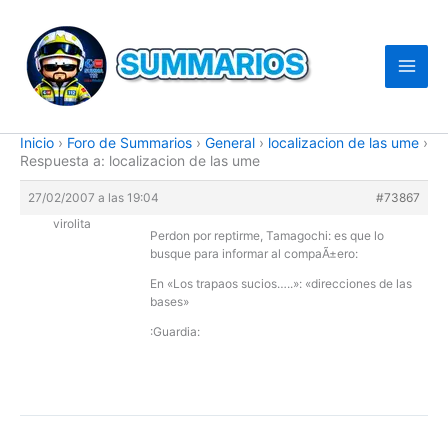
Ir
al
contenido
Inicio
›
Foro de Summarios
›
General
›
localizacion de las ume
›
Respuesta a: localizacion de las ume
27/02/2007 a las 19:04
#73867
virolita
Perdon por reptirme, Tamagochi: es que lo
busque para informar al compaÃ±ero:
En «Los trapaos sucios…..»: «direcciones de las
bases»
:Guardia: