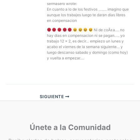
sermasero wrote:
En cuanto a lo de los festivos …….. imagino que
aunque los trabajes luego te daran dias libres
en conpensacion
Ni de coÃ±a…. no
hay dias en compensacion ni se pagan….. yo
trabajo 12 x 2, es decir… empiezo un lunes y
acabo el viernes de la semana siguiente… y
luego descanso sabado y domingo (como hoy)
y vuelta a empezar….
SIGUIENTE
Únete a la Comunidad