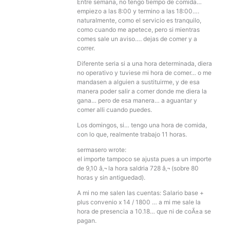
Entre semana, no tengo tiempo de comida…
empiezo a las 8:00 y termino a las 18:00….
naturalmente, como el servicio es tranquilo,
como cuando me apetece, pero si mientras
comes sale un aviso…. dejas de comer y a
correr.
Diferente seria si a una hora determinada, diera
no operativo y tuviese mi hora de comer… o me
mandasen a alguien a sustituirme, y de esa
manera poder salir a comer donde me diera la
gana… pero de esa manera… a aguantar y
comer alli cuando puedes.
Los domingos, si… tengo una hora de comida,
con lo que, realmente trabajo 11 horas.
sermasero wrote:
el importe tampoco se ajusta pues a un importe
de 9,10 â‚¬ la hora saldria 728 â‚¬ (sobre 80
horas y sin antiguedad).
A mi no me salen las cuentas: Salario base +
plus convenio x 14 / 1800 … a mi me sale la
hora de presencia a 10.18… que ni de coÃ±a se
pagan.