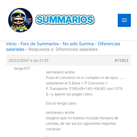
Ir
al
contenido
Inicio
›
Foro de Summarios
›
No solo Summa
›
Diferencias
salariales
›
Respuesta a: Diferencias salariales
25/03/2007 a las 21:53
#73853
tango107
sermasero wrote:
Pues el convenio no lo cumplen ni de lejos ……
solamente el S.Base + P.Convenio +
P.Transporte (1169,48+140+69,90) son 1379
â‚¬ y aparte las pagas claro.
Eso lo tengo claro.
sermasero wrote:
imagino que no habras incluido tiempos de
comida, de ser asi los siguientes importes
variarian