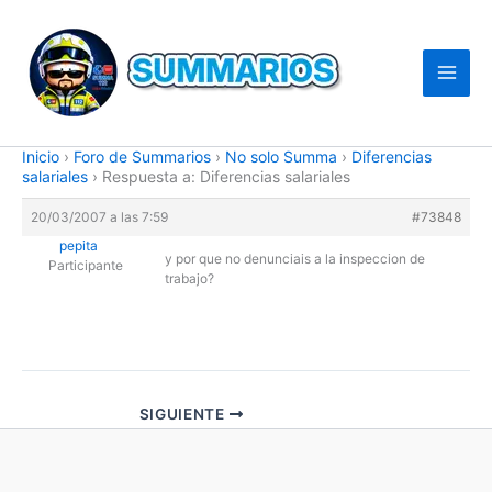
Ir
al
contenido
Inicio
›
Foro de Summarios
›
No solo Summa
›
Diferencias
salariales
›
Respuesta a: Diferencias salariales
20/03/2007 a las 7:59
#73848
pepita
y por que no denunciais a la inspeccion de
Participante
trabajo?
SIGUIENTE