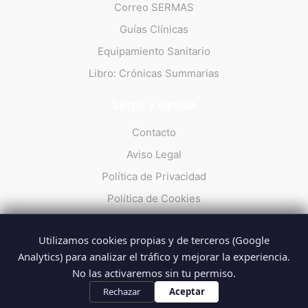
Correo SERMAS
Guías Clínicas
Equipamiento Sanitario
Libro: Crónicas Summarias
Legal y Ayuda
Contacto
Aviso Legal
Política de Privacidad
Política de Cookies
Utilizamos cookies propias y de terceros (Google
Analytics) para analizar el tráfico y mejorar la experiencia.
No las activaremos sin tu permiso.
© 2026 Summarios · La web no oficial de los profesionales del
SUMMA 112
Rechazar
Aceptar