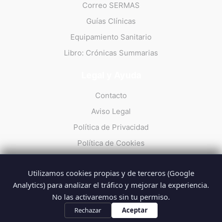
Correo SERMAS
Guías Clínicas
Equipamiento Sanitario
Libro: Crónicas Summarias
Legal y Ayuda
Contacto
Aviso Legal
Política de Privacidad
Política de Cookies
Utilizamos cookies propias y de terceros (Google
Analytics) para analizar el tráfico y mejorar la experiencia.
No las activaremos sin tu permiso.
© 2026 Summarios · La web no oficial de los profesionales del
SUMMA 112
Rechazar
Aceptar