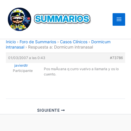
Ir
al
contenido
Inicio
›
Foro de Summarios
›
Casos Clí­nicos
›
Dormicum
intranasal
›
Respuesta a: Dormicum intranasal
01/03/2007 a las 0:43
#73786
javierdtr
Pos maÃ±ana q curro vuelvo a llamarla y os lo
Participante
cuento.
SIGUIENTE