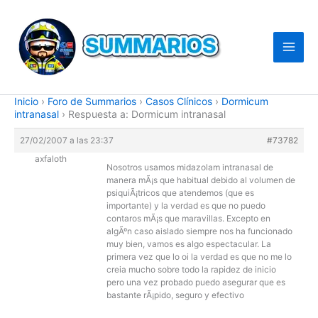
Ir
al
contenido
Inicio
›
Foro de Summarios
›
Casos Clí­nicos
›
Dormicum
intranasal
›
Respuesta a: Dormicum intranasal
27/02/2007 a las 23:37
#73782
axfaloth
Nosotros usamos midazolam intranasal de
manera mÃ¡s que habitual debido al volumen de
psiquiÃ¡tricos que atendemos (que es
importante) y la verdad es que no puedo
contaros mÃ¡s que maravillas. Excepto en
algÃºn caso aislado siempre nos ha funcionado
muy bien, vamos es algo espectacular. La
primera vez que lo oi la verdad es que no me lo
creia mucho sobre todo la rapidez de inicio
pero una vez probado puedo asegurar que es
bastante rÃ¡pido, seguro y efectivo