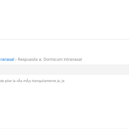
ranasal
›
Respuesta a: Dormicum intranasal
e pilar la vÃ­a mÃ¡s tranquilamente je, je