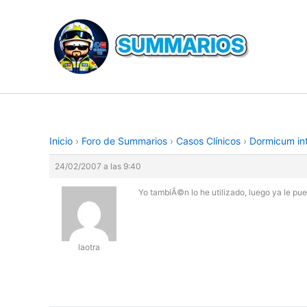
Ir
al
contenido
Inicio
›
Foro de Summarios
›
Casos Clí­nicos
›
Dormicum int
24/02/2007 a las 9:40
Yo tambiÃ©n lo he utilizado, luego ya le pued
laotra