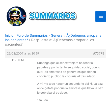
Ir
al
contenido
Inicio
›
Foro de Summarios
›
General
›
Â¿Debemos arropar a
los pacientes?
›
Respuesta a: Â¿Debemos arropar a los
pacientes?
26/02/2007 a las 20:57
#73775
112_TEM
Supongo que al ser extranjero no tendria
papeles y por lo tanto seguridad social, con lo
cual las empresas de generales que tienen
concierto publico le cobraria el trasladado.
A mi me toco hacer un secundario del H. La paz
al de getafe por que la empresa que lleva la paz
le cobraba el traslado.
1saludo