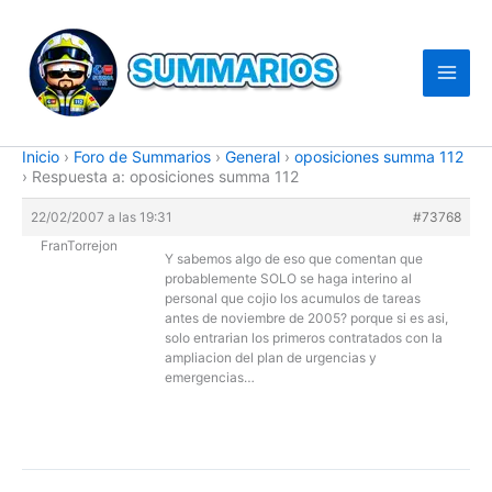
Ir
al
contenido
Inicio
›
Foro de Summarios
›
General
›
oposiciones summa 112
›
Respuesta a: oposiciones summa 112
22/02/2007 a las 19:31
#73768
FranTorrejon
Y sabemos algo de eso que comentan que
probablemente SOLO se haga interino al
personal que cojio los acumulos de tareas
antes de noviembre de 2005? porque si es asi,
solo entrarian los primeros contratados con la
ampliacion del plan de urgencias y
emergencias…