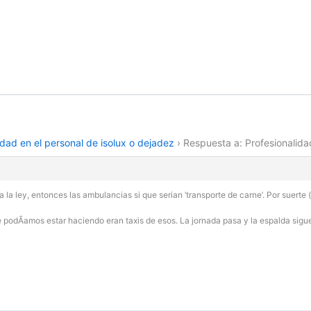
idad en el personal de isolux o dejadez
›
Respuesta a: Profesionalida
a ley, entonces las ambulancias si que serian ‘transporte de carne’. Por suerte (
e podÃ­amos estar haciendo eran taxis de esos. La jornada pasa y la espalda si