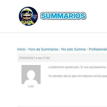
Ir
al
contenido
Inicio
›
Foro de Summarios
›
No solo Summa
›
Profesional
27/02/2007 a las 11:52
Justamente quetecuen. Si nos ajustasemos a l
Yo siempre decia que los mejores avisos qu
Luis