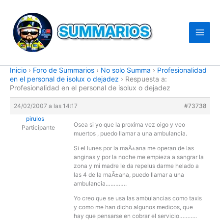
Ir
al
contenido
Inicio
›
Foro de Summarios
›
No solo Summa
›
Profesionalidad
en el personal de isolux o dejadez
›
Respuesta a:
Profesionalidad en el personal de isolux o dejadez
24/02/2007 a las 14:17
#73738
pirulos
Osea si yo que la proxima vez oigo y veo
Participante
muertos , puedo llamar a una ambulancia.
Si el lunes por la maÃ±ana me operan de las
anginas y por la noche me empieza a sangrar la
zona y mi madre le da repelus darme helado a
las 4 de la maÃ±ana, puedo llamar a una
ambulancia………….
Yo creo que se usa las ambulancias como taxis
y como me han dicho algunos medicos, que
hay que pensarse en cobrar el servicio………..