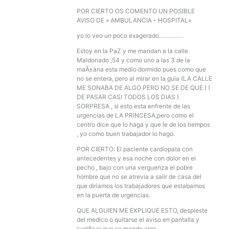
POR CIERTO OS COMENTO UN POSIBLE
AVISO DE » AMBULANCIA – HOSPITAL»
yo lo veo un poco exagerado…………..
Estoy en la PaZ y me mandan a la calle
Maldonado ,54 y como uno a las 3 de la
maÃ±ana esta medio dormido pues como que
no se entera, pero al mirar en la guia (LA CALLE
ME SONABA DE ALGO PERO NO SE DE QUE ) (
DE PASAR CASI TODOS LOS DIAS )
SORPRESA , si esto esta enfrente de las
urgencias de LA PRINCESA,pero como el
centro dice que lo haga y que le de los tiempos
, yo como buen trabajador lo hago.
POR CIERTO: El paciente cardiopata con
antecedentes y esa noche con dolor en el
pecho , bajo con una verguenza el pobre
hombre que no se atrevia a salir de casa del
que diriamos los trabajadores que estabamos
en la puerta de urgencias.
QUE ALGUIEN ME EXPLIQUE ESTO, despieste
del medico o quitarse el aviso en pantalla y
justificar que se manda algo