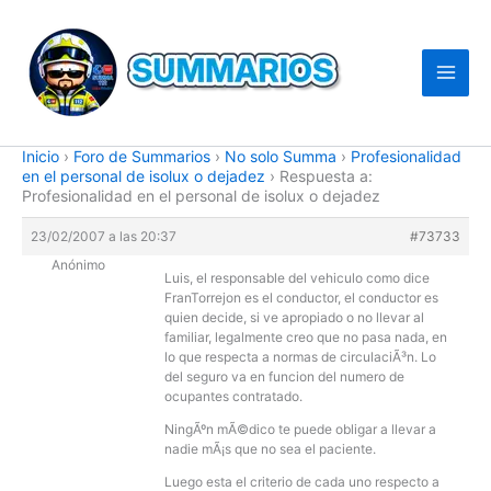
Ir
al
contenido
Inicio
›
Foro de Summarios
›
No solo Summa
›
Profesionalidad
en el personal de isolux o dejadez
›
Respuesta a:
Profesionalidad en el personal de isolux o dejadez
23/02/2007 a las 20:37
#73733
Anónimo
Luis, el responsable del vehiculo como dice
FranTorrejon es el conductor, el conductor es
quien decide, si ve apropiado o no llevar al
familiar, legalmente creo que no pasa nada, en
lo que respecta a normas de circulaciÃ³n. Lo
del seguro va en funcion del numero de
ocupantes contratado.
NingÃºn mÃ©dico te puede obligar a llevar a
nadie mÃ¡s que no sea el paciente.
Luego esta el criterio de cada uno respecto a