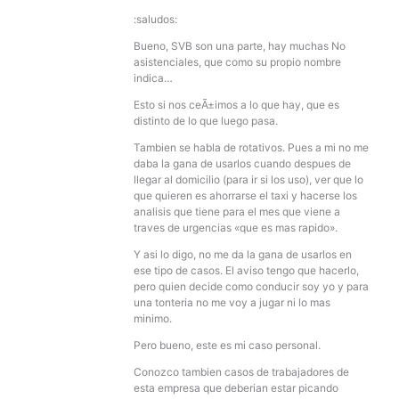
:saludos:
Bueno, SVB son una parte, hay muchas No
asistenciales, que como su propio nombre
indica…
Esto si nos ceÃ±imos a lo que hay, que es
distinto de lo que luego pasa.
Tambien se habla de rotativos. Pues a mi no me
daba la gana de usarlos cuando despues de
llegar al domicilio (para ir si los uso), ver que lo
que quieren es ahorrarse el taxi y hacerse los
analisis que tiene para el mes que viene a
traves de urgencias «que es mas rapido».
Y asi lo digo, no me da la gana de usarlos en
ese tipo de casos. El aviso tengo que hacerlo,
pero quien decide como conducir soy yo y para
una tonteria no me voy a jugar ni lo mas
minimo.
Pero bueno, este es mi caso personal.
Conozco tambien casos de trabajadores de
esta empresa que deberian estar picando