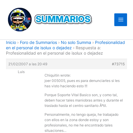
Ir
al
contenido
Inicio
›
Foro de Summarios
›
No solo Summa
›
Profesionalidad
en el personal de isolux o dejadez
›
Respuesta a:
Profesionalidad en el personal de isolux o dejadez
21/02/2007 a las 20:49
#73715
Luis
Chiquitin wrote:
joer 005005, pues es para denunciarles si les
has visto haciendo esto !!!
Porque Soporte Vital Basico son, y como tal,
deben hacer tales maniobras antes y durante el
traslado hasta el centro sanitario Ãºtil.
Personalmente, no tengo queja, he trabajado
con ellos en la zona donde estoy y son
profesionales, no me he encontrado tales
situaciones…