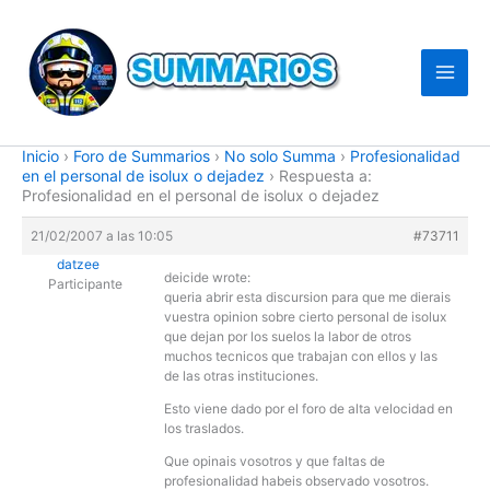
Ir
al
contenido
Inicio
›
Foro de Summarios
›
No solo Summa
›
Profesionalidad
en el personal de isolux o dejadez
›
Respuesta a:
Profesionalidad en el personal de isolux o dejadez
21/02/2007 a las 10:05
#73711
datzee
deicide wrote:
Participante
queria abrir esta discursion para que me dierais
vuestra opinion sobre cierto personal de isolux
que dejan por los suelos la labor de otros
muchos tecnicos que trabajan con ellos y las
de las otras instituciones.
Esto viene dado por el foro de alta velocidad en
los traslados.
Que opinais vosotros y que faltas de
profesionalidad habeis observado vosotros.